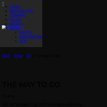
+
HOME
NEUIGKEITEN
TERMINE
MUSIK
VIDEOS
SHOP
KONTO
WARENKORB
AGB
Start
/
Shop
/
CD
/ The way to go
THE WAY TO GO
12,90
€
inkl. 19 % MwSt.
zzgl. 2,00 Euro Versandkosten