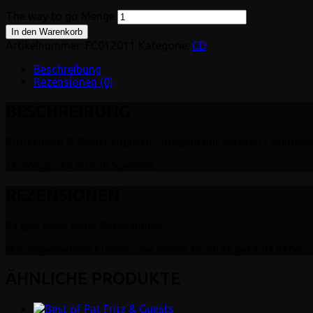
The way to go Menge
In den Warenkorb
Artikelnummer:
FC012011
Kategorie:
CD
Beschreibung
Rezensionen (0)
BESCHREIBUNG
Erfrischend & Relaxt zugleich, Soulpop mit leichten Countrya
16 Songs · 54:40 min Spielzeit
REZENSIONEN
Es gibt noch keine Rezensionen.
Nur angemeldete Kunden, die dieses Produkt gekauft haben, 
ÄHNLICHE PRODUKTE