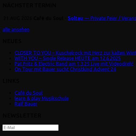
NÄCHSTER TERMIN
21
AUG
2026
Café du Soul
-
Soltau
— Private Feier / Veran
alle ansehen
NEUES
CLOSER TO YOU – Kuschelrock mit Herz zur kalten Winte
WITH YOU – Single Release HEUTE am 12.6.2025
Pat Fritz & Electric Band am 1.3.25 Live mit Videodreh!
On Tour mit Bauer sucht Christkind Advent 24
LINKS
Café du Soul
learn & play Musikschule
Ralf Bauer
NEWSLETTER