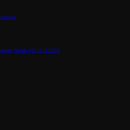
staltung
rzeit (Single VÖ 12.12.2025)