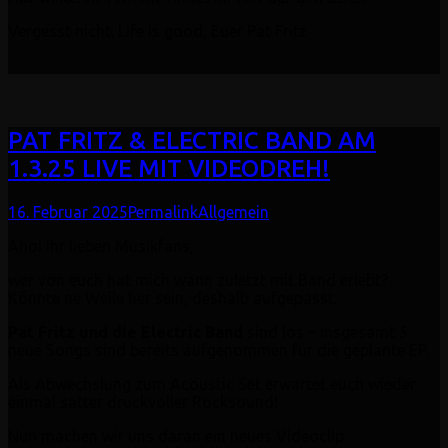
Vergesst nicht: Life is good, Euer Pat Fritz
PAT FRITZ & ELECTRIC BAND AM
1.3.25 LIVE MIT VIDEODREH!
16. Februar 2025
Permalink
Allgemein
Ahoi ihr lieben Musikfans,
wer von euch hat mich wann zuletzt mit Band erlebt?
Könnte ne Weile her sein, deshalb aufgepasst:
Pat Fritz und die Electric Band
sind los – insgesamt 5
neue Songs sind bereits aufgenommen für die geplante EP.
Als Abwechslung zum Acoustic Set erwartet euch wieder
einmal satter druckvoller Rocksound!
Nun machen wir uns daran ein neues Videoclip