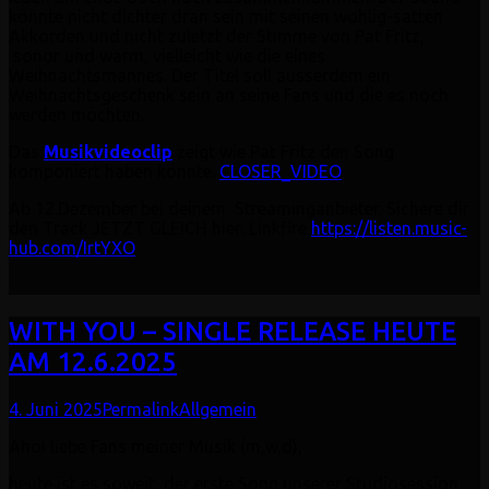
könnte nicht dichter dran sein mit seinen wohlig-satten
Akkorden und nicht zuletzt der Stimme von Pat Fritz,
sonor und warm, vielleicht wie die eines
Weihnachtsmannes. Der Titel soll ausserdem ein
Weihnachtsgeschenk sein an seine Fans und die es noch
werden möchten.
Das
Musikvideoclip
zeigt wie Pat Fritz den Song
komponiert haben könnte.
CLOSER_VIDEO
Ab 12.Dezember bei deinem Streaminganbieter. Sichere dir
den Track JETZT GLEICH hier: Linkfire
https://listen.music-
hub.com/IrtYXO
WITH YOU – SINGLE RELEASE HEUTE
AM 12.6.2025
4. Juni 2025
Permalink
Allgemein
Ahoi liebe Fans meiner Musik (m,w,d),
heute ist es soweit, der erste Song unserer Studiosession