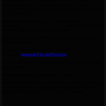
5.12. Hamburg / 6.12. Hamburg / 7.12. Brunsbüttel / 8.12.
Burg auf Fehmarn / 13.12.Lindenberg / 14.12. Siegen / 15.12.
Bad Zwischenahn / 19.12. Wolfsburg / 20.12. Königsstein /
21.12. Mannheim
Bereits Ausverkauft sind: 6.12. Hamburg und 21.12.
Mannheim Zusatztermin dem 5.12.
Hamburg gibt es noch ca 5 Restkarten!)
Wer von euch noch ein Weihnachtsgeschenk, eine CD mit
Autogramm braucht,
der diese hier bestellen als CD und /oder
Download.
www.pat-fritz.de/fritzshop
Ich wünsche euch viel Freude mit der Musik und wir sehen
uns auf Tour!!
Mit musikalischen Grüssen, euer Pat Fritz
HINWEIS
:
Silvester
31.12.2024 sind wir mit CAFÈ DU SOUL
wieder buchbar durch einen Ausfall! Sollten Sie Bedarf
haben oder bekommen, einfach zeitnah melden!