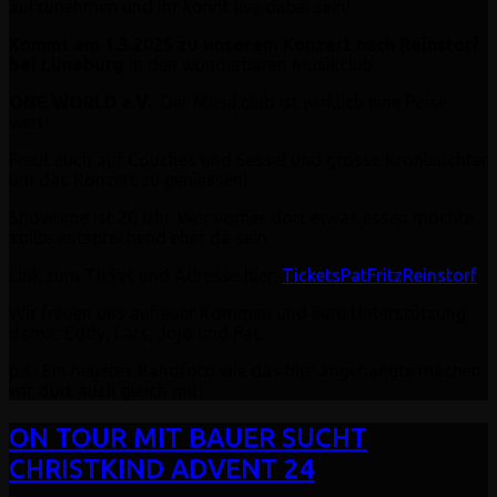
aufzunehmen und ihr könnt live dabei sein!
Kommt am 1.3.2025 zu unserem Konzert nach Reinstorf
bei Lüneburg
in den wunderbaren Musikclub
ONE WORLD e.V.
Der Musikclub ist wirklich eine Reise
wert!
Freut euch auf Couches und Sessel und grosse Kronleuchter
um das Konzert zu geniessen!
Showtime ist 20 Uhr. Wer vorher dort etwas essen möchte
sollte entsprechend eher da sein.
Link zum Ticket und Adresse hier:
TicketsPatFritzReinstorf
Wir freuen uns auf euer Kommen und eure Unterstützung
damit: Eddy, Lars, Jojo und Pat.
p.s.: Ein neueres Bandfoto wie das hier angehängte machen
wir dort auch gleich mit!
ON TOUR MIT BAUER SUCHT
CHRISTKIND ADVENT 24