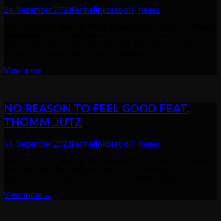
24. Dezember 2023
Permalink
best-off
,
Neues
Das Abenteuer
Best of Pat & Guests
geht weiter mit
Maria
Palatine
. Ihr Vorname passend zur kirchlichen
Weihnachtsgeschichte! Die Orte der Aufnahme bei diesem
Song sind Fleurus, Köln sowie Hamburg.
View more →
NO REASON TO FEEL GOOD FEAT.
THOMM JUTZ
17. Dezember 2023
Permalink
best-off
,
Neues
Das Abenteuer
Best of Pat & Guests
geht weiter. Die Orte
der Aufnahme bei diesem Song sind Hamburg und
Nashville, USA. Mein Gast heute ist
Thomm Jutz
.
View more →