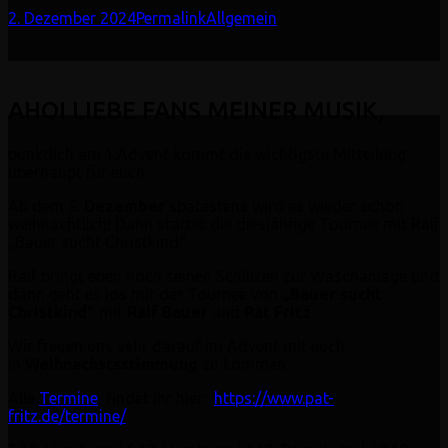
2. Dezember 2024
Permalink
Allgemein
AHOI LIEBE FANS MEINER MUSIK,
pünktlich am 1.Advent kommt die wichtigste Mitteilung
überhaupt für euch:
Ab dem 5.
Dezember
spätestens wird es wieder schön
weihnachtlich! Dann startet die diesjährige Tournee mit Ralf
„Bauer sucht Christkind“.
Ralf bringt eben noch seinen Schlitten zur Waschanlage und
dann geht es los mit der Tournee von
„Bauer sucht
Christkind“
mit
Ralf Bauer
und
Pat Fritz
Wir freuen uns sehr darauf im Advent mit euch
in
Weihnachstsstimmung
zu kommen.
Alle
Termine
findet ihr hier:
https://www.pat-
fritz.de/termine/