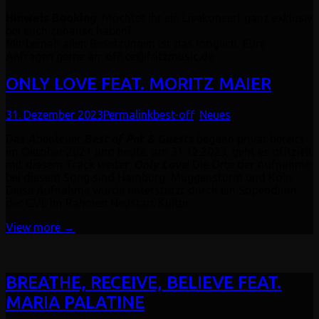
Hinweis Booking
: Möchtet ihr ein Livekonzert ganz exklusiv
bei euch zuhause haben?
Mit beinah allen Besetzungen ist das möglich, Eure
Anfragen gerne an: office@fritzmusic.de
ONLY LOVE FEAT. MORITZ MAIER
31. Dezember 2023
Permalink
best-off
,
Neues
Das Abenteuer
Best of Pat & Guests
begann privat bereits
im Oktober 2021 und heute, am 31.12.2023, geht es offiziell
mit diesem Track weiter:
Only Love
! Die Orte der Aufnahme
bei diesem Song sind Hamburg, Muggensturm und Köln.
Diese Aufnahme wurde unterstützt durch ein Stipendium
der GVL im Rahmen Neustart Kultur.
View more →
BREATHE, RECEIVE, BELIEVE FEAT.
MARIA PALATINE