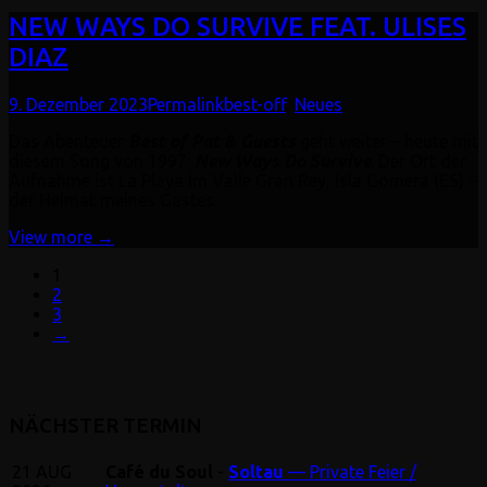
NEW WAYS DO SURVIVE FEAT. ULISES
DIAZ
9. Dezember 2023
Permalink
best-off
,
Neues
Das Abenteuer
Best of Pat & Guests
geht weiter – heute mit
diesem Song von 1997:
New Ways Do Survive
. Der Ort der
Aufnahme ist La Playa im Valle Gran Rey, Isla Gomera (ES) –
der Heimat meines Gastes.
View more →
1
2
3
→
NÄCHSTER TERMIN
21
AUG
Café du Soul
-
Soltau
— Private Feier /