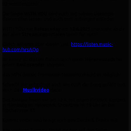
ist veröffentlicht!
Die Single
WITH YOU
wird euch mit seinem Uptempo
davonreiten lassen und euch zum mitsingen einladen.
WITH YOU hat
Releaseday
am
12.6.2025
und steht ab da
auf allen
Streamingportalen
bereit für euch!
Gleich anhören über diesen Link:
https://listen.music-
hub.com/nrsAQq
Ihr könnt ab diesem Datum auch euren
Hörerwunsch
bei
jedem
Radiosender
abgeben,
das MPN (Music Promotion Network) macht es möglich!
Schreibt mir unbedingt auch wie euch der Song gefällt und
auch das
Musikvideo
dazu!
Das Release feiern wir am 12.6. mit einem Picknick-Konzert
in Hamburg im Heinepark: Showtime ist 19 Uhr an der
Elbchaussee 43.
Kommt vorbei und bringt euch eine Decke & Drinks mit!
Alle weiteren Termine findet ihr hier auf den Seite!