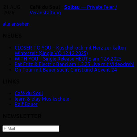
21
AUG
Café du Soul
-
Soltau
— Private Feier /
2026
Veranstaltung
alle ansehen
NEUES
CLOSER TO YOU – Kuschelrock mit Herz zur kalten
Winterzeit (Single VÖ 12.12.2025)
WITH YOU – Single Release HEUTE am 12.6.2025
Pat Fritz & Electric Band am 1.3.25 Live mit Videodreh!
On Tour mit Bauer sucht Christkind Advent 24
LINKS
Café du Soul
learn & play Musikschule
Ralf Bauer
NEWSLETTER