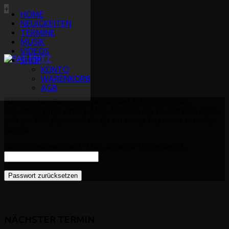
+
HOME
NEUIGKEITEN
TERMINE
MUSIK
VIDEOS
SHOP
KONTO
WARENKORB
AGB
Hast du dein Passwort vergessen? Bitte gib deinen
Benutzernamen oder E-Mail-Adresse ein. Du erhältst einen
Link per E-Mail, womit du dir ein neues Passwort erstellen
kannst.
Benutzername oder E-Mail-Adresse
*
Erforderlich
Passwort zurücksetzen
NÄCHSTER TERMIN