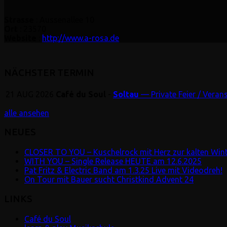
Strasse
: Aussenallee 10
Ort
: 23570
Website
:
http://www.a-rosa.de
NÄCHSTER TERMIN
21
AUG
2026
Café du Soul
-
Soltau
— Private Feier / Veran
alle ansehen
NEUES
CLOSER TO YOU – Kuschelrock mit Herz zur kalten Winte
WITH YOU – Single Release HEUTE am 12.6.2025
Pat Fritz & Electric Band am 1.3.25 Live mit Videodreh!
On Tour mit Bauer sucht Christkind Advent 24
LINKS
Café du Soul