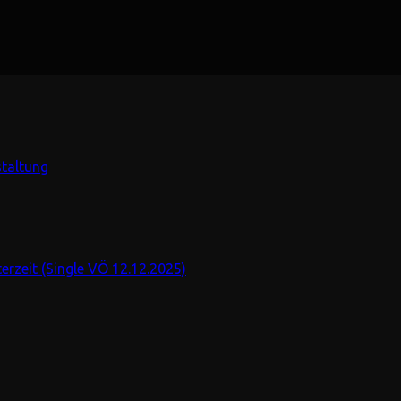
staltung
rzeit (Single VÖ 12.12.2025)