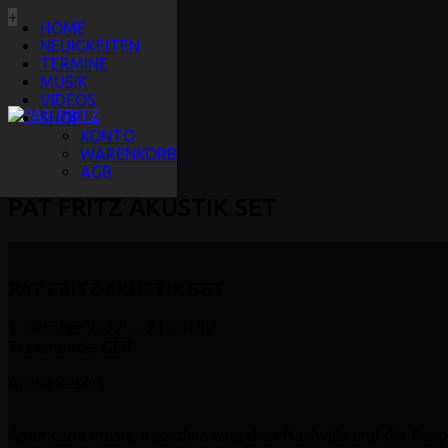
+
HOME
NEUIGKEITEN
TERMINE
MUSIK
VIDEOS
SHOP
KONTO
WARENKORB
AGB
PAT FRITZ AKUSTIK SET
PAT FRITZ AKUSTIK SET
1. Oktober 2022 → 21:00 Uhr
Travenünde, GER
Arosa Resort
Americana music, irgendwo zwischen Nashville und der Reep