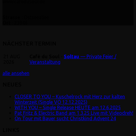
www.cafedusoul.de
Strasse
: Ostseeallee
Ort
: 23946
NÄCHSTER TERMIN
21
AUG
Café du Soul
-
Soltau
— Private Feier /
2026
Veranstaltung
alle ansehen
NEUES
CLOSER TO YOU – Kuschelrock mit Herz zur kalten
Winterzeit (Single VÖ 12.12.2025)
WITH YOU – Single Release HEUTE am 12.6.2025
Pat Fritz & Electric Band am 1.3.25 Live mit Videodreh!
On Tour mit Bauer sucht Christkind Advent 24
LINKS