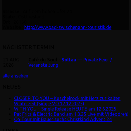
Strasse
: Auf dem hohen Ufer 24
State
: Ostfriesland
Ort
: 26160
Website
:
http://www.bad-zwischenahn-touristik.de
NÄCHSTER TERMIN
21
AUG
Café du Soul
-
Soltau
— Private Feier /
2026
Veranstaltung
alle ansehen
NEUES
CLOSER TO YOU – Kuschelrock mit Herz zur kalten
Winterzeit (Single VÖ 12.12.2025)
WITH YOU – Single Release HEUTE am 12.6.2025
Pat Fritz & Electric Band am 1.3.25 Live mit Videodreh!
On Tour mit Bauer sucht Christkind Advent 24
LINKS