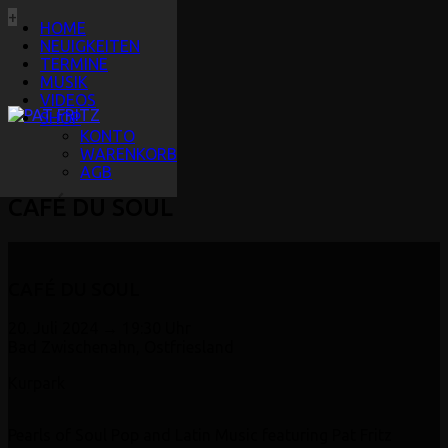
+
HOME
NEUIGKEITEN
TERMINE
MUSIK
VIDEOS
SHOP
KONTO
WARENKORB
AGB
CAFÉ DU SOUL
CAFÉ DU SOUL
20. Juli 2024 → 19:30 Uhr
Bad Zwischenahn, Ostfriesland
Kurpark
Pearls of Soul Pop and Latin Music featuring Pat Fritz