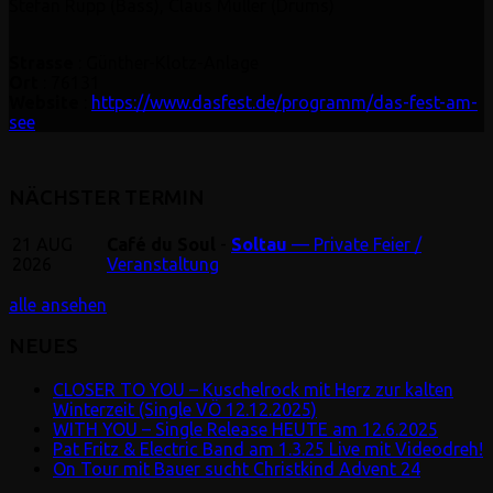
Stefan Rupp (Bass), Claus Müller (Drums)
Strasse
: Günther-Klotz-Anlage
Ort
: 76131
Website
:
https://www.dasfest.de/programm/das-fest-am-
see
NÄCHSTER TERMIN
21
AUG
Café du Soul
-
Soltau
— Private Feier /
2026
Veranstaltung
alle ansehen
NEUES
CLOSER TO YOU – Kuschelrock mit Herz zur kalten
Winterzeit (Single VÖ 12.12.2025)
WITH YOU – Single Release HEUTE am 12.6.2025
Pat Fritz & Electric Band am 1.3.25 Live mit Videodreh!
On Tour mit Bauer sucht Christkind Advent 24