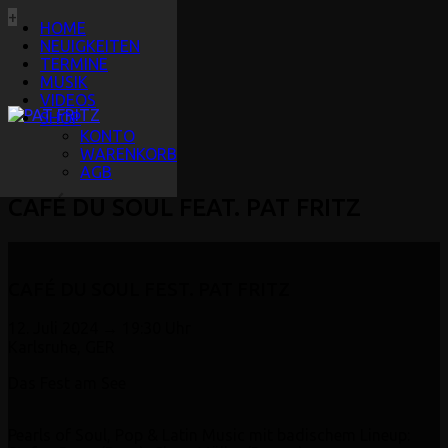
+
HOME
NEUIGKEITEN
TERMINE
MUSIK
VIDEOS
SHOP
KONTO
WARENKORB
AGB
CAFÉ DU SOUL FEAT. PAT FRITZ
CAFÉ DU SOUL FEST. PAT FRITZ
12. Juli 2024 → 19:30 Uhr
Karlsruhe, GER
Das Fest am See
Pearls of Soul, Pop & Latin Music mit badischem Lineup: