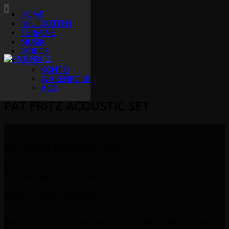
+
HOME
NEUIGKEITEN
TERMINE
MUSIK
VIDEOS
SHOP
KONTO
WARENKORB
AGB
PAT FRITZ ACOUSTIC SET
PAT FRITZ ACOUSTIC SET
10. Oktober 2026 → 21:00 Uhr
Travemünde, Deutschland
AROSA Resort Marktplatz
Americana music, irgendwo zwischen Nashville und der