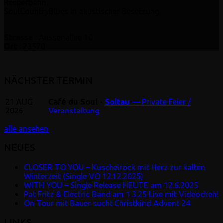
Reeperbahn.
SoulCountryBlues in akustischer Besetzung.
Strasse
: Aussenallee 10
Ort
: 23570
NÄCHSTER TERMIN
21
AUG
Café du Soul
-
Soltau
— Private Feier /
2026
Veranstaltung
alle ansehen
NEUES
CLOSER TO YOU – Kuschelrock mit Herz zur kalten
Winterzeit (Single VÖ 12.12.2025)
WITH YOU – Single Release HEUTE am 12.6.2025
Pat Fritz & Electric Band am 1.3.25 Live mit Videodreh!
On Tour mit Bauer sucht Christkind Advent 24
LINKS