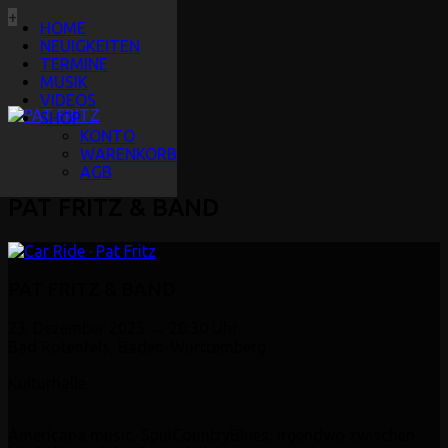
+
HOME
NEUIGKEITEN
TERMINE
MUSIK
VIDEOS
SHOP
KONTO
WARENKORB
AGB
PAT FRITZ & BAND
PAT FRITZ & BAND
23. Dezember 2025 → 20:30 Uhr
Bad Rotenfels, Baden-Württemberg
Kulturhalle
Americana music, SpulCountryBlues, irgendwo zwischen