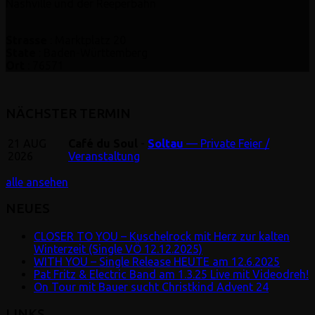
Nashville und der Reeperbahn
Strasse
: Marktplatz 20
State
: Baden-Württemberg
Ort
: 76571
NÄCHSTER TERMIN
21
AUG
Café du Soul
-
Soltau
— Private Feier /
2026
Veranstaltung
alle ansehen
NEUES
CLOSER TO YOU – Kuschelrock mit Herz zur kalten
Winterzeit (Single VÖ 12.12.2025)
WITH YOU – Single Release HEUTE am 12.6.2025
Pat Fritz & Electric Band am 1.3.25 Live mit Videodreh!
On Tour mit Bauer sucht Christkind Advent 24
LINKS