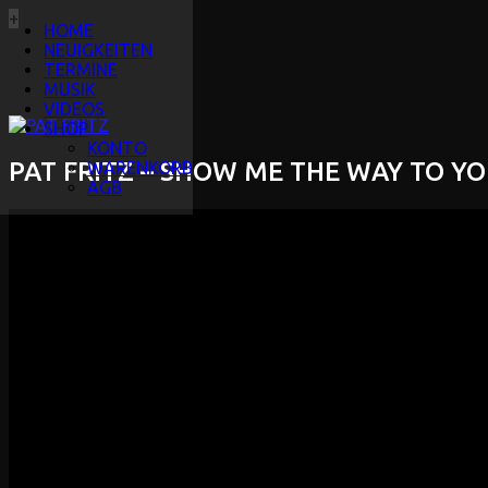
+
HOME
NEUIGKEITEN
TERMINE
MUSIK
VIDEOS
SHOP
KONTO
PAT FRITZ – SHOW ME THE WAY TO Y
WARENKORB
AGB