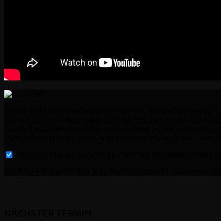
Zum Schutz Ihrer persönlichen Daten ist die Verbindung zu 
Klicken Sie auf
Video laden
, um die Blockierung zu YouTube
Durch das Laden des Videos akzeptieren Sie die Datenschu
Mehr Informationen zum Datenschutz von YouTube finden Si
YouTube Videos zukünftig nicht mehr blockieren.
Video l
Pat Fritz – Show Me The Way To Your Heart (Schaufenster#23
NÄCHSTER TERMIN