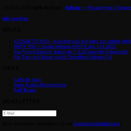
21
AUG
2026
Café du Soul
-
Soltau
— Private Feier / Veran
alle ansehen
NEUES
CLOSER TO YOU – Kuschelrock mit Herz zur kalten Winte
WITH YOU – Single Release HEUTE am 12.6.2025
Pat Fritz & Electric Band am 1.3.25 Live mit Videodreh!
On Tour mit Bauer sucht Christkind Advent 24
LINKS
Café du Soul
learn & play Musikschule
Ralf Bauer
NEWSLETTER
Beim anmelden akzeptiere ich die
Datenschutzerklärung
!