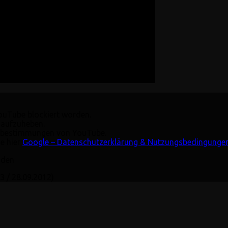
YouTube blockiert worden.
 aufzuheben.
tzbestimmungen von YouTube.
e hier
Google – Datenschutzerklärung & Nutzungsbedingunge
aden
 / 28.09.2012)