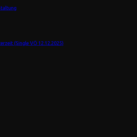
staltung
rzeit (Single VÖ 12.12.2025)