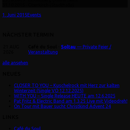
31.10.2015 · Oberkirch (Stadthalle)
1. Juni 2015
Events
NÄCHSTER TERMIN
21
AUG
Café du Soul
-
Soltau
— Private Feier /
2026
Veranstaltung
alle ansehen
NEUES
CLOSER TO YOU – Kuschelrock mit Herz zur kalten
Winterzeit (Single VÖ 12.12.2025)
WITH YOU – Single Release HEUTE am 12.6.2025
Pat Fritz & Electric Band am 1.3.25 Live mit Videodreh!
On Tour mit Bauer sucht Christkind Advent 24
LINKS
Café du Soul