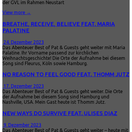
der GVL im Rahmen Neustart
View more →
BREATHE, RECEIVE, BELIEVE FEAT. MARIA
PALATINE
24. Dezember 2023
Das Abenteuer Best of Pat & Guests geht weiter mit Maria
Palatine. Ihr Vorname passend zur kirchlichen
Weihnachtsgeschichte! Die Orte der Aufnahme bei diesem
Song sind Fleurus, Köln sowie Hamburg.
NO REASON TO FEEL GOOD FEAT. THOMM JUTZ
17. Dezember 2023
Das Abenteuer Best of Pat & Guests geht weiter. Die Orte
der Aufnahme bei diesem Song sind Hamburg und
Nashville, USA. Mein Gast heute ist Thomm Jutz.
NEW WAYS DO SURVIVE FEAT. ULISES DIAZ
9. Dezember 2023
Das Abenteuer Best of Pat & Guests geht weiter – heute mit