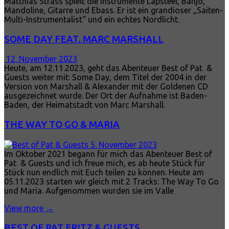
Matthias Strass spielt die Instrumente Lapsteel, Banjo,
Mandoline, Gitarre und Ebass. Er ist ein grandioser „Saiten-
Multi-Instrumentalist“ und ein echtes Nordlicht.
SOME DAY FEAT. MARC MARSHALL
12. November 2023
Heute, am 12.11.2023, geht das Abenteuer Best of Pat &
Guests weiter mit: Some Day, dem Titel der 2004 in der
Version von Marshall & Alexander mit der Goldenen CD
ausgezeichnet wurde. Der Ort der Aufnahme ist Baden-
Baden, der Heimatstadt von Marc Marshall.
THE WAY TO GO & MARIA
5. November 2023
Im Oktober 2021 begann für mich das Abenteuer Best of
Pat & Guests und ich freue mich, es ab heute Stück für
Stück nun endlich mit Euch teilen zu können. Heute am
05.11.2023 starten wir gleich mit 2 Tracks: The Way To Go
und Maria. Aufgenommen wurden sie im Valle
View more →
BEST OF PAT FRITZ & GUESTS