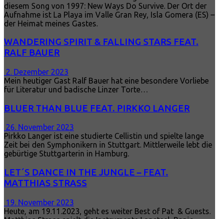
diesem Song von 1997: New Ways Do Survive. Der Ort der
Aufnahme ist La Playa im Valle Gran Rey, Isla Gomera (ES) –
der Heimat meines Gastes.
WANDERING SPIRIT & FALLING STARS FEAT.
RALF BAUER
2. Dezember 2023
Mein heutiger Gast Ralf Bauer hat eine besondere Vorliebe
für Literatur und badische Linzer Torte…
BLUER THAN BLUE FEAT. PIRKKO LANGER
26. November 2023
Pirkko Langer ist eine studierte Cellistin und spielte lange
Zeit bei den Symphonikern in Stuttgart. Mittlerweile lebt die
gebürtige Stuttgarterin in Hamburg.
LET´S DANCE IN THE JUNGLE – FEAT.
MATTHIAS STRASS
19. November 2023
Heute, am 19.11.2023, geht es weiter Best of Pat & Guests.