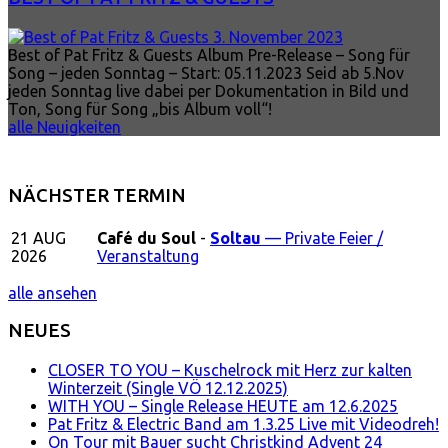
3. November 2023
Best of Pat Fritz & Guests Album Pre-Release – Song für
Song – jeden Sonntag – Start: 05.11.2023 Seid ab 5.Nov
jeden Sonntag live dabei per Dokumentation in Bild und
Ton, Song für Song „bis Album voll“!
alle Neuigkeiten
NÄCHSTER TERMIN
21
AUG
Café du Soul
-
Soltau
— Private Feier /
2026
Veranstaltung
alle ansehen
NEUES
CLOSER TO YOU – Kuschelrock mit Herz zur kalten
Winterzeit (Single VÖ 12.12.2025)
WITH YOU – Single Release HEUTE am 12.6.2025
Pat Fritz & Electric Band am 1.3.25 Live mit Videodreh!
On Tour mit Bauer sucht Christkind Advent 24